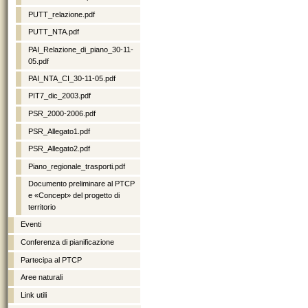
PUTT_relazione.pdf
PUTT_NTA.pdf
PAI_Relazione_di_piano_30-11-
05.pdf
PAI_NTA_CI_30-11-05.pdf
PIT7_dic_2003.pdf
PSR_2000-2006.pdf
PSR_Allegato1.pdf
PSR_Allegato2.pdf
Piano_regionale_trasporti.pdf
Documento preliminare al PTCP
e «Concept» del progetto di
territorio
Eventi
Conferenza di pianificazione
Partecipa al PTCP
Aree naturali
Link utili