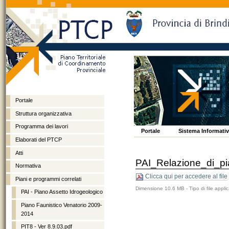
Portale
Struttura organizzativa
Programma dei lavori
Vai
Spostati
Sezioni
Portale
Sistema Informativo
ai
sulla
Elaborati del PTCP
contenuti.
navigazione
Atti
PAI_Relazione_di_pi
Normativa
Clicca qui per accedere al file
Piani e programmi correlati
Dimensione
10.6 MB
-
Tipo di file
applic
PAI - Piano Assetto Idrogeologico
Piano Faunistico Venatorio 2009-
2014
PIT8 - Ver 8.9.03.pdf