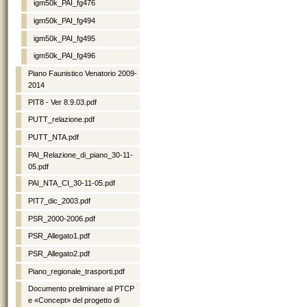
igm50k_PAI_fg476
igm50k_PAI_fg494
igm50k_PAI_fg495
igm50k_PAI_fg496
Piano Faunistico Venatorio 2009-
2014
PIT8 - Ver 8.9.03.pdf
PUTT_relazione.pdf
PUTT_NTA.pdf
PAI_Relazione_di_piano_30-11-
05.pdf
PAI_NTA_CI_30-11-05.pdf
PIT7_dic_2003.pdf
PSR_2000-2006.pdf
PSR_Allegato1.pdf
PSR_Allegato2.pdf
Piano_regionale_trasporti.pdf
Documento preliminare al PTCP
e «Concept» del progetto di