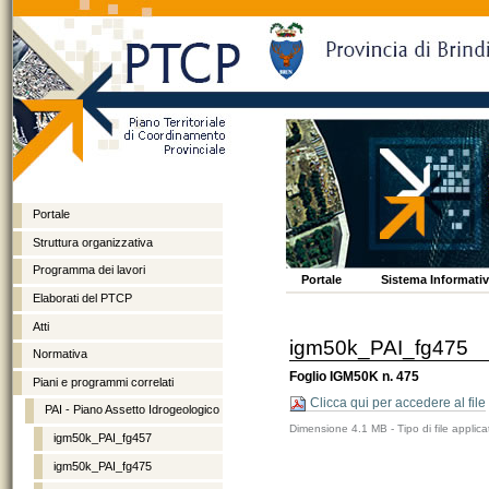
Portale
Struttura organizzativa
Programma dei lavori
Vai
Spostati
Sezioni
Portale
Sistema Informativo
ai
sulla
Elaborati del PTCP
contenuti.
navigazione
Atti
igm50k_PAI_fg475
Normativa
Foglio IGM50K n. 475
Piani e programmi correlati
Clicca qui per accedere al file
PAI - Piano Assetto Idrogeologico
Dimensione
4.1 MB
-
Tipo di file
applica
igm50k_PAI_fg457
igm50k_PAI_fg475