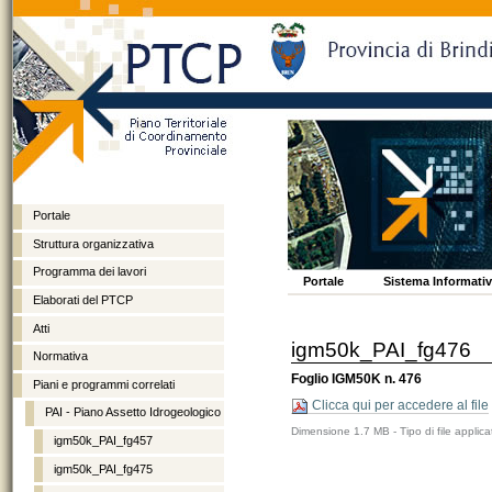
Portale
Struttura organizzativa
Programma dei lavori
Vai
Spostati
Sezioni
Portale
Sistema Informativo
ai
sulla
Elaborati del PTCP
contenuti.
navigazione
Atti
igm50k_PAI_fg476
Normativa
Foglio IGM50K n. 476
Piani e programmi correlati
Clicca qui per accedere al file
PAI - Piano Assetto Idrogeologico
Dimensione
1.7 MB
-
Tipo di file
applica
igm50k_PAI_fg457
igm50k_PAI_fg475