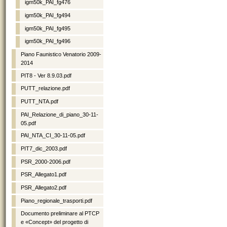
igm50k_PAI_fg476
igm50k_PAI_fg494
igm50k_PAI_fg495
igm50k_PAI_fg496
Piano Faunistico Venatorio 2009-
2014
PIT8 - Ver 8.9.03.pdf
PUTT_relazione.pdf
PUTT_NTA.pdf
PAI_Relazione_di_piano_30-11-
05.pdf
PAI_NTA_CI_30-11-05.pdf
PIT7_dic_2003.pdf
PSR_2000-2006.pdf
PSR_Allegato1.pdf
PSR_Allegato2.pdf
Piano_regionale_trasporti.pdf
Documento preliminare al PTCP
e «Concept» del progetto di