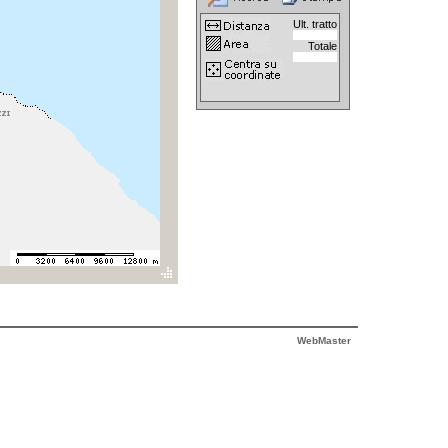
Ult. tratto
Totale
WebMaster