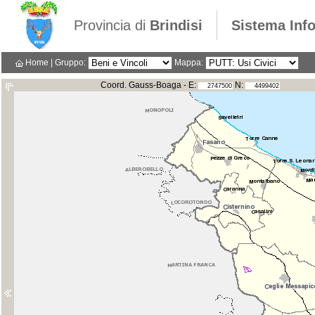
Provincia di
Brindisi
Sistema Info
Home
|
Gruppo:
Mappa:
Coord. Gauss-Boaga - E:
N: