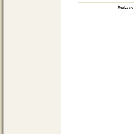
http://sit.provincia.brindisi.it
Realizzato