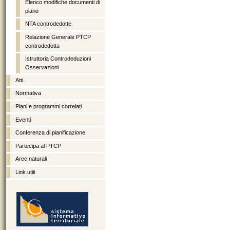
Elenco modifiche documenti di
piano
NTA controdedotte
Relazione Generale PTCP
controdedotta
Istruttoria Controdeduzioni
Osservazioni
Atti
Normativa
Piani e programmi correlati
Eventi
Conferenza di pianificazione
Partecipa al PTCP
Aree naturali
Link utili