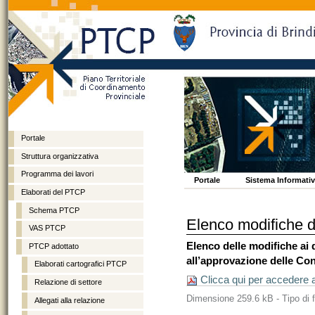
Portale
Struttura organizzativa
Programma dei lavori
Vai
Spostati
Sezioni
Portale
Sistema Informativo
ai
sulla
Elaborati del PTCP
contenuti.
navigazione
Schema PTCP
Elenco modifiche d
VAS PTCP
Elenco delle modifiche ai 
PTCP adottato
all’approvazione delle Co
Elaborati cartografici PTCP
Clicca qui per accedere al
Relazione di settore
Dimensione
259.6 kB
-
Tipo di f
Allegati alla relazione