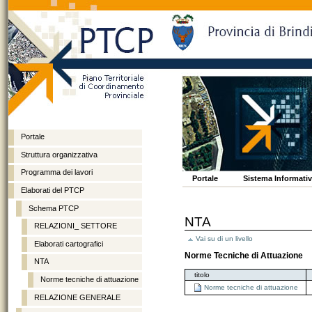
Portale
Struttura organizzativa
Programma dei lavori
Vai
Spostati
Sezioni
Portale
Sistema Informativo
ai
sulla
Elaborati del PTCP
contenuti.
navigazione
Schema PTCP
NTA
RELAZIONI_ SETTORE
Vai su di un livello
Elaborati cartografici
Norme Tecniche di Attuazione
NTA
titolo
Norme tecniche di attuazione
Norme tecniche di attuazione
RELAZIONE GENERALE