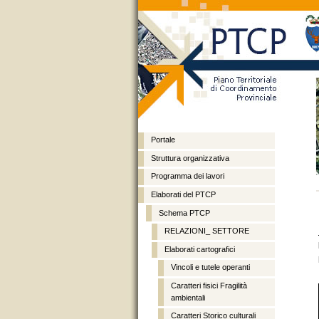
Portale
Struttura organizzativa
Programma dei lavori
Vai
Spostati
Sezioni
ai
sulla
Elaborati del PTCP
contenuti.
navigazione
Schema PTCP
RELAZIONI_ SETTORE
Elaborati cartografici
Vincoli e tutele operanti
Caratteri fisici Fragilità
ambientali
Caratteri Storico culturali