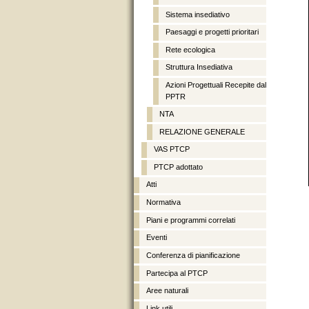
Sistema insediativo
Paesaggi e progetti prioritari
Rete ecologica
Struttura Insediativa
Azioni Progettuali Recepite dal
PPTR
NTA
RELAZIONE GENERALE
VAS PTCP
PTCP adottato
Atti
Normativa
Piani e programmi correlati
Eventi
Conferenza di pianificazione
Partecipa al PTCP
Aree naturali
Link utili