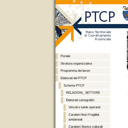
Portale
Struttura organizzativa
Programma dei lavori
Vai
Spostati
Sezioni
ai
sulla
Elaborati del PTCP
contenuti.
navigazione
Schema PTCP
RELAZIONI_ SETTORE
Elaborati cartografici
Vincoli e tutele operanti
Caratteri fisici Fragilità
ambientali
Caratteri Storico culturali