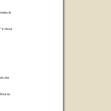
nistra di
" e clicca
olo che
clicca su