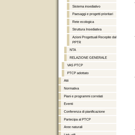
Sistema insediativo
Paesaggi e progetti prioritari
Rete ecologica
Struttura Insediativa
Azioni Progettuali Recepite dal
PPTR
NTA
RELAZIONE GENERALE
VAS PTCP
PTCP adottato
Atti
Normativa
Piani e programmi correlati
Eventi
Conferenza di pianificazione
Partecipa al PTCP
Aree naturali
Link utili